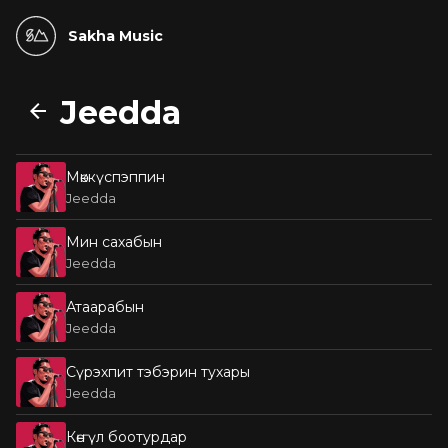
Sakha Music
Jeedda
Мөккүспэппин
Jeedda
Мин сахабын
Jeedda
Атаарабын
Jeedda
Сүрэхпит тэбэрин тухары
Jeedda
Көҥүл боотурдар