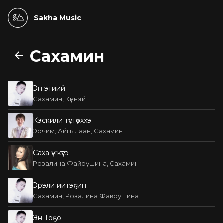
Sakha Music
Сахамин
Эн этиий
Сахамин, Күннэй
Кэскили түстүөххэ
Эрчим, Айгылаан, Сахамин
Саха үҥкүүтэ
Розалина Файрушина, Сахамин
Эрэли иитэҕин
Сахамин, Розалина Файрушина
Эн Тоҕо