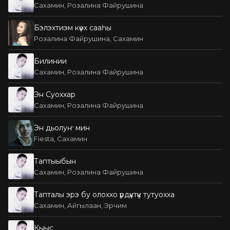
Сахамин, Розалина Файрушина
Бэлэхтиэм күөх сааһы
Розалина Файрушина, Сахамин
Билинии
Сахамин, Розалина Файрушина
Эн Суоххар
Сахамин, Розалина Файрушина
Эн дьолуҥ мин
Fiesta, Сахамин
Таптыыбын
Сахамин, Розалина Файрушина
Тапталы эрэ бу олоххо үрдүктүк тутуохха
Сахамин, Айгылаан, Эрчим
Кыыс