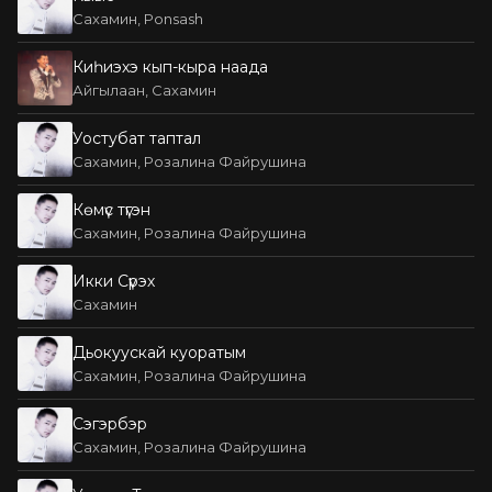
Сахамин, Ponsash
Киһиэхэ кып-кыра наада
Айгылаан, Сахамин
Уостубат таптал
Сахамин, Розалина Файрушина
Көмүс түгэн
Сахамин, Розалина Файрушина
Икки Сүрэх
Сахамин
Дьокуускай куоратым
Сахамин, Розалина Файрушина
Сэгэрбэр
Сахамин, Розалина Файрушина