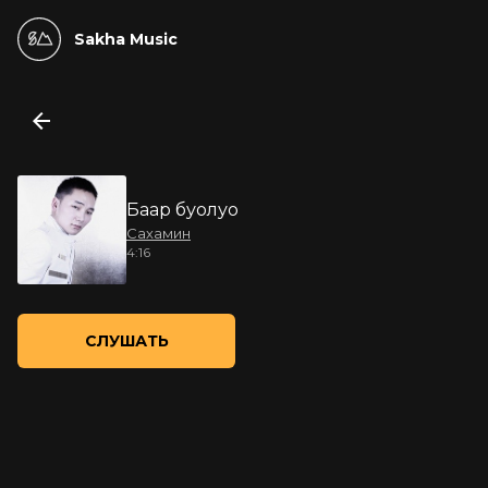
Sakha Music
Баар буолуо
Сахамин
4:16
СЛУШАТЬ