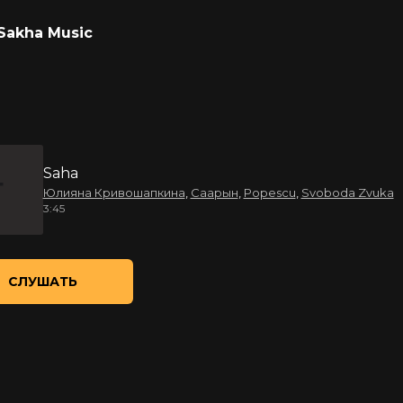
Sakha Music
Saha
Юлияна Кривошапкина
,
Саарын
,
Popescu
,
Svoboda Zvuka
3:45
СЛУШАТЬ