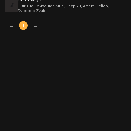
Юлияна Кривошапкина, Саарын, Artem Belida,
Svoboda Zvuka
←
1
→