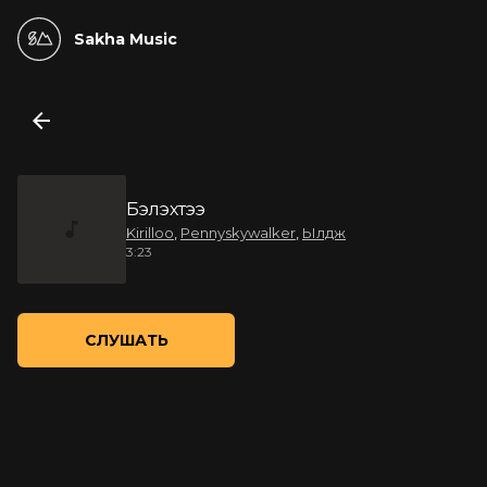
Sakha Music
Бэлэхтээ
Kirilloo
,
Pennyskywalker
,
Ылдж
3:23
СЛУШАТЬ