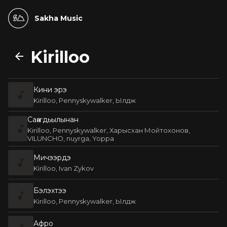
Sakha Music
Kirilloo
Кини эрэ
Kirilloo, Pennyskywalker, Ылдж
Саҥа дьылынан
Kirilloo, Pennyskywalker, Харысхан Мойтохонов,
VILUNCHO, nuyrga, Yoppa
Мичээрдэ
Kirilloo, Ivan Zykov
Бэлэхтээ
Kirilloo, Pennyskywalker, Ылдж
Афро