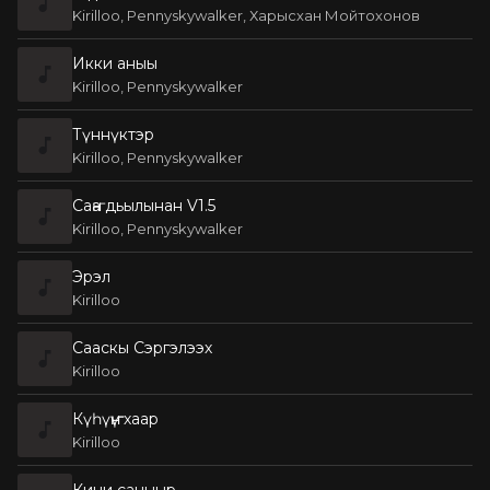
Kirilloo, Pennyskywalker, Харысхан Мойтохонов
Икки аныы
Kirilloo, Pennyskywalker
Түннүктэр
Kirilloo, Pennyskywalker
Саҥа дьылынан V1.5
Kirilloo, Pennyskywalker
Эрэл
Kirilloo
Сааскы Сэргэлээх
Kirilloo
Күһүҥҥү хаар
Kirilloo
Кини саныыр