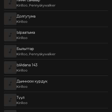
Kirilloo, Pennyskywalker
Долгутума
Kirilloo
Ыраатыма
Kirilloo
Былыттар
Kirilloo, Pennyskywalker
Ыйdana 143
Kirilloo
Дьиннээх курдук
Kirilloo
Tүүл
Kirilloo