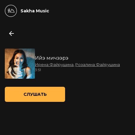
Sakha Music
Ийэ мичээрэ
Ирена Файрушина
,
Розалина Файрушина
3:51
СЛУШАТЬ