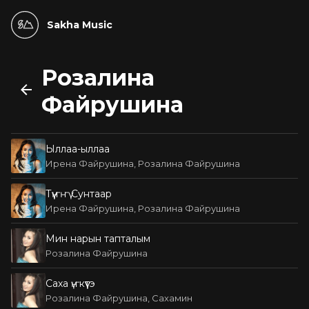
Sakha Music
Розалина
Файрушина
Ыллаа-ыллаа
Ирена Файрушина, Розалина Файрушина
Түүҥҥү Сунтаар
Ирена Файрушина, Розалина Файрушина
Мин нарын тапталым
Розалина Файрушина
Саха үҥкүүтэ
Розалина Файрушина, Сахамин