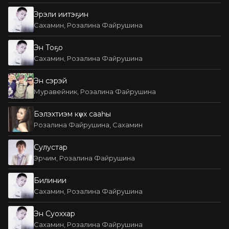
Эрэли иитэҕин
Сахамин, Розалина Файрушина
Эн Тоҕо
Сахамин, Розалина Файрушина
Эн сэрэй
Муравейник, Розалина Файрушина
Бэлэхтиэм күөх сааһы
Розалина Файрушина, Сахамин
Сулустар
Эрчим, Розалина Файрушина
Билинии
Сахамин, Розалина Файрушина
Эн Суоххар
Сахамин, Розалина Файрушина