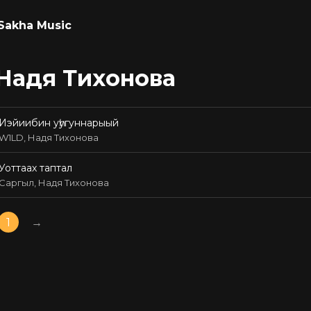
Sakha Music
Надя Тихонова
Иэйиибин уһугуннарыый
W1LD, Надя Тихонова
Уоттаах таптал
Саргыл, Надя Тихонова
1
→