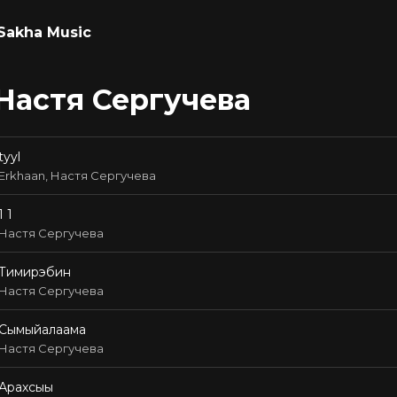
Sakha Music
Настя Сергучева
tyyl
Erkhaan, Настя Сергучева
1 1
Настя Сергучева
Тимирэбин
Настя Сергучева
Сымыйалаама
Настя Сергучева
Арахсыы