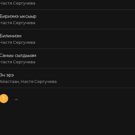
Настя Сергучева
Бириэмэ ыксыыр
Настя Сергучева
Билиниэм
Настя Сергучева
Саныы сылдьыам
Настя Сергучева
Эн эрэ
Айастаан, Настя Сергучева
1
→