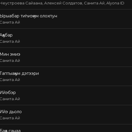
Неустроева Сайаана, Алексей Солдатов, Санита Ай, Alyona ID
Ырыабар тиһиэҕим олохпун
Санита Ай
Аҕабар
Санита Ай
Мин эмиэ
Санита Ай
Таптыаҕым дэтээри
Санита Ай
Ийэбэр
Санита Ай
Ийэ дьоло
Санита Ай
Баҕа санаа