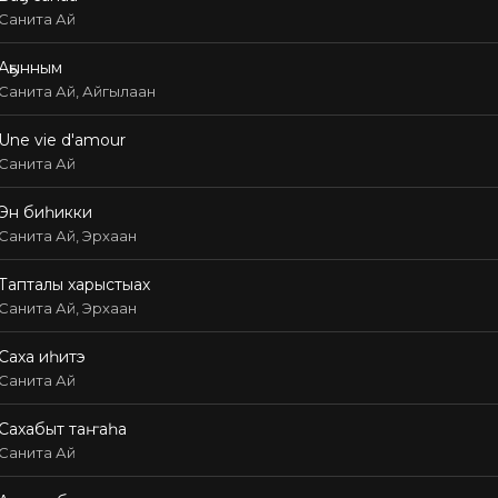
Санита Ай
Аҕынным
Санита Ай, Айгылаан
Une vie d'amour
Санита Ай
Эн биһикки
Санита Ай, Эрхаан
Тапталы харыстыах
Санита Ай, Эрхаан
Саха иһитэ
Санита Ай
Сахабыт таҥаһа
Санита Ай