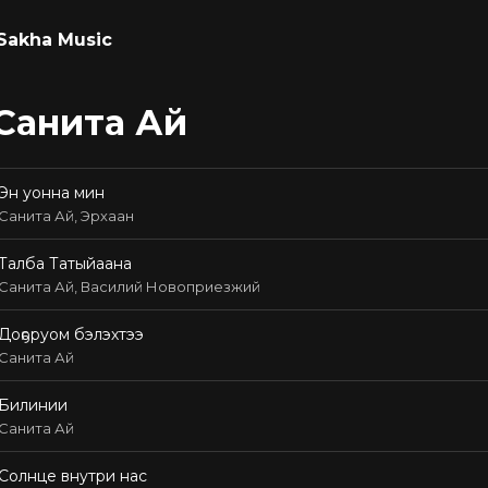
Sakha Music
Санита Ай
Эн уонна мин
Санита Ай, Эрхаан
Талба Татыйаана
Санита Ай, Василий Новоприезжий
Доҕоруом бэлэхтээ
Санита Ай
Билинии
Санита Ай
Солнце внутри нас