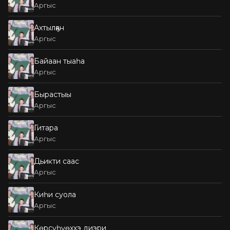
Аргыс
Ахтылҕан
Аргыс
Байаан тыаһа
Аргыс
Бырастыы
Аргыс
Гитара
Аргыс
Дьикти саас
Аргыс
Киһи суола
Аргыс
Көрсүһүөххэ диэри