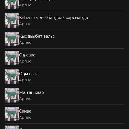
Аргыс
Күһүҥҥү дьыбардаах сарсыарда
Аргыс
Кырдьыбат вальс
Аргыс
Оҕо саас
Аргыс
Оҕом сыта
Аргыс
Маҥан хаар
Аргыс
Санаа
Аргыс