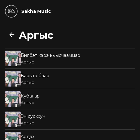
Sakha Music
Аргыс
Билбэт кэрэ кыысчааммар
Аргыс
Барыта баар
Аргыс
Кубалар
Аргыс
Эн суоххун
Аргыс
Ардах