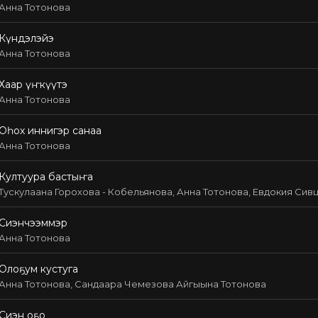
Анна Тотонова
Күндэлэйэ
Анна Тотонова
Хаар үҥкүүтэ
Анна Тотонова
Оһох иннигэр санаа
Анна Тотонова
Култуура бастыҥа
Тускулаана Горохова - Кобельянова, Анна Тотонова, Евдокия Сив
Сиэнчээммэр
Анна Тотонова
Олоҕум кустуга
Анна Тотонова, Сандаара Чемезова Айгыына Тотонова
Сиэн оҕо