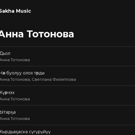
Sakha Music
Анна Тотонова
Дьол
Анна Тотонова
Чөл буолуу олох төрдө
Анна Тотонова, Светлана Филиппова
Күөрчэх
Анна Тотонова
Ытарҕа
Анна Тотонова
Кырдьаҕаска сүгүрүйүү