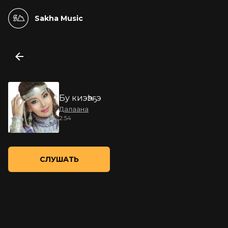
Sakha Music
Бу киэһэҕэ
Далаана
2:54
СЛУШАТЬ