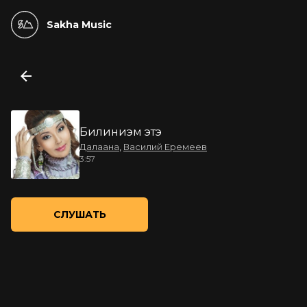
Sakha Music
Билиниэм этэ
Далаана
,
Василий Еремеев
3:57
СЛУШАТЬ