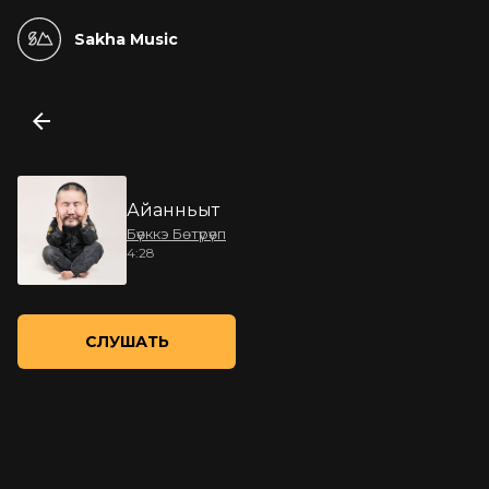
Sakha Music
Айанньыт
Бүөккэ Бөтүрүөп
4:28
СЛУШАТЬ