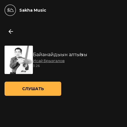
Sakha Music
Байанайдыын алтыһыы
Исай Брызгалов
3:26
СЛУШАТЬ