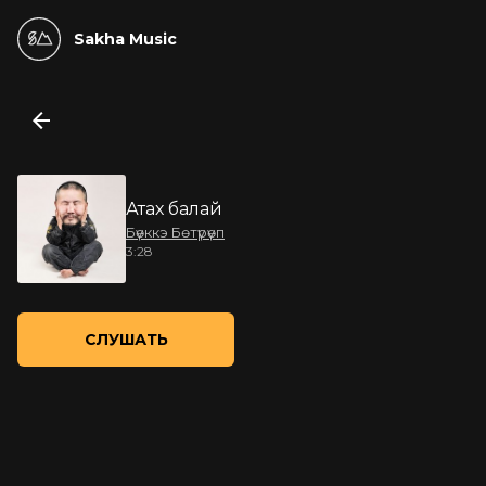
Sakha Music
Атах балай
Бүөккэ Бөтүрүөп
3:28
СЛУШАТЬ