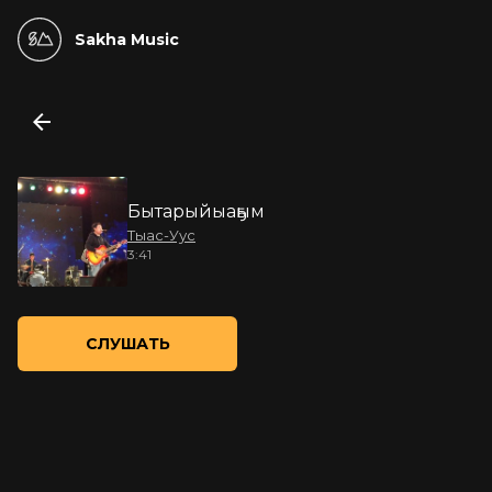
Sakha Music
Бытарыйыаҕым
Тыас-Уус
3:41
СЛУШАТЬ