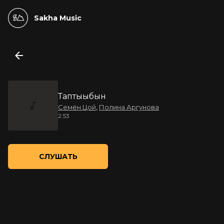
Sakha Music
Таптыыбын
Семён Цой
,
Полина Аргунова
2:53
СЛУШАТЬ