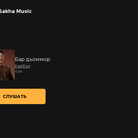
Sakha Music
Бар дьоммор
Байбал
4:54
СЛУШАТЬ