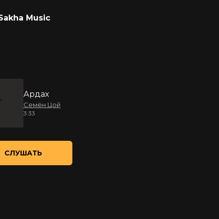
Sakha Music
Ардах
Семён Цой
3:33
СЛУШАТЬ