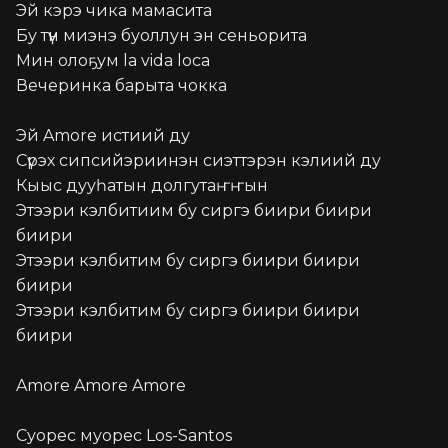
Эй кэрэ чика мамасита

Бу түүн миэнэ буоллун эн сеньорита

Мин олоҕум la vida loca

Вечеринка барыта чокка

Эй Amore истиий ду

Сүрэх сипсийэриинэн сиэттэрэн кэлиий ду

Кыыс дууһатын долгутаҥҥын

Этээри кэлбитиим бу сиргэ биири биири 
биири

Этээри кэлбитим бу сиргэ биири биири 
биири

Этээри кэлбитим бу сиргэ биири биири 
биири

Amore Amore Amore

Суорес муорес Los-Santos
