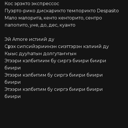
Кос эрэкто экспрессос

Пуэрто-рико дискарикто темпорикто Despasito

Мало малорита, кенто кенторито, сентро 
папопито, уне, до, дес, куанто

Эй Amore истиий ду

Сүрэх сипсийэриинэн сиэттэрэн кэлиий ду

Кыыс дууһатын долгутаҥҥын

Этээри кэлбитиим бу сиргэ биири биири 
биири

Этээри кэлбитим бу сиргэ биири биири 
биири

Этээри кэлбитим бу сиргэ биири биири 
биири
