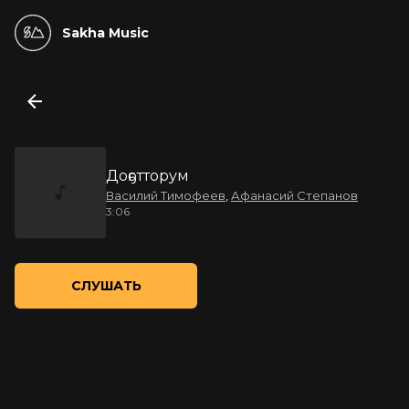
Sakha Music
Доҕотторум
Василий Тимофеев
,
Афанасий Степанов
3:06
СЛУШАТЬ