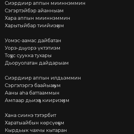
Сиэрдиир аппын мииннэммин

Сэгэртэйбэр айанныам

Хара аппын мииннэммин

Харытыйбар тиийиэҕим

Уомэс-аамас дайбатан

Уорэ-дьуорэ үктэтиэм

Тоҕус суукка тухары

Дьоруолатан дайдарыам

Сиэрдиир аппын илдьэммин

Сэргэлэргэ баайыаҕым

Ааны аһа баттааммын

Ампаар дьиэҕэ киириэҕим

Хана сиинэ тэтэрбит

Харатыайбын көрсүөҕүм

Кырдьык чахчы кытаран
