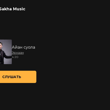
Sakha Music
Айан суола
Эрхаан
4:20
СЛУШАТЬ