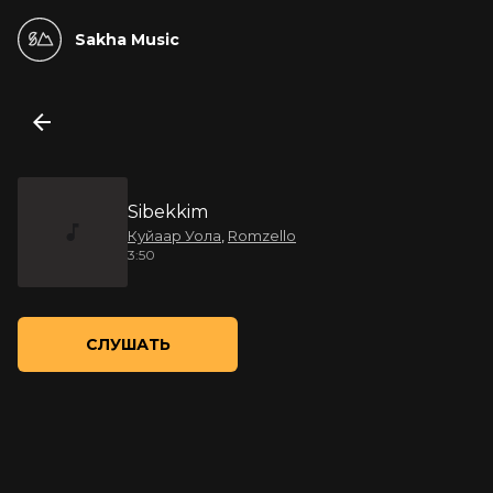
Sakha Music
Sibekkim
Куйаар Уола
,
Romzello
3:50
СЛУШАТЬ