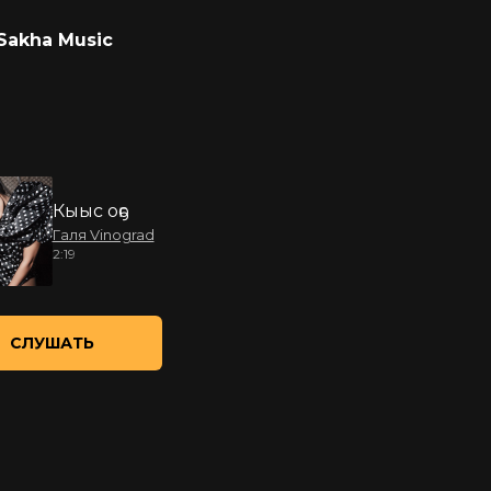
Sakha Music
Кыыс оҕо
Галя Vinograd
2:19
СЛУШАТЬ