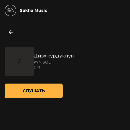
Sakha Music
Диэх курдукпун
KYN SOL
2:41
СЛУШАТЬ