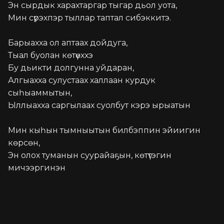
Эн сырдык харахтаргар тыгар дьол уота,

Мин сүрэхпэр тыллар таптал сибэккитэ.

Барыахха ол аптаах дойдуга,

Тыал буолан көтүөххэ

Бу дьикти долгунна уйдаран,

Алгыахха сулустаах халлаан курдук 
сыһыаммытын,

Ыллыахха саргылаах суолбут кэрэ ырыатын

Мин кыһын тымныытын билбэппин эйиигин 
көрсөн,

Эн олох туманын суурайаҕын, көтүтэгин 