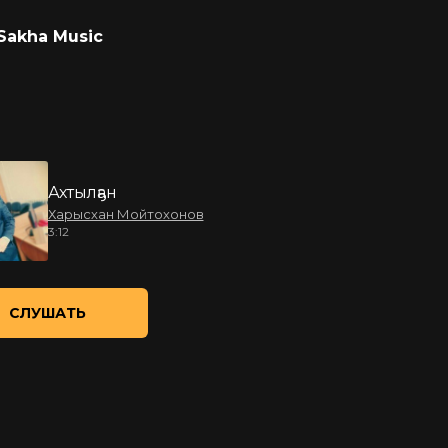
Sakha Music
Ахтылҕан
Харысхан Мойтохонов
3:12
СЛУШАТЬ