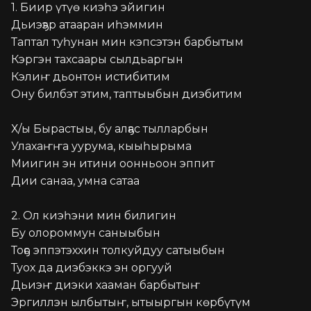
1. Биир үтүө киэһэ эйигин

Дьиэҕэр атааран иһэммин

Таптал туһунан мин кэпсэтэн барбытым

Кэргэн тахсаары сылдьаргын

Кэлиҥ дьонтон истибитим

Ону билбэт этим, таптыыбын диэбитим

Х/ы Бырастыы, бу алҕас тылларбын

Улахаҥҥа уурума, кыыһырыма

Миигин эн итини оонньоон эппит

Дии санаа, умна сатаа

2. Ол киэһэни мин билигин

Бу олороммун саныыбын

Тоҕо эппэтэххин толкуйдуу сатыыбын

Туох да диэбэккэ эн оргууй

Дьиэҥ диэки хааман барбытыҥ
