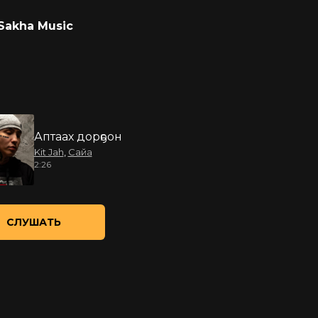
Sakha Music
Аптаах дорҕоон
Kit Jah
,
Сайа
2:26
СЛУШАТЬ