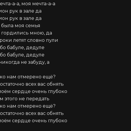
чта-а-а, моя мечта-а-а

он рук в зале да

он рук в зале да

 была моя семья

 гордились мною, да

роки летят словно пули

бо бабуле, дедуле

бо бабуле, дедуле

никогда не забуду, а

ко нам отмерено ещё?

статочно всех вас обнять

моём сердце очень глубоко

м этого не передать

ко нам отмерено ещё?

статочно всех вас обнять

моём сердце очень глубоко
