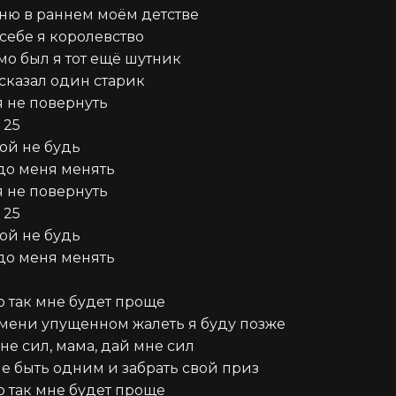
ню в раннем моём детстве

себе я королевство

о был я тот ещё шутник

сказал один старик

 не повернуть

25

ой не будь

до меня менять

 не повернуть

25

ой не будь

до меня менять

ю так мне будет проще

мени упущенном жалеть я буду позже

не сил, мама, дай мне сил

не быть одним и забрать свой приз

ю так мне будет проще
