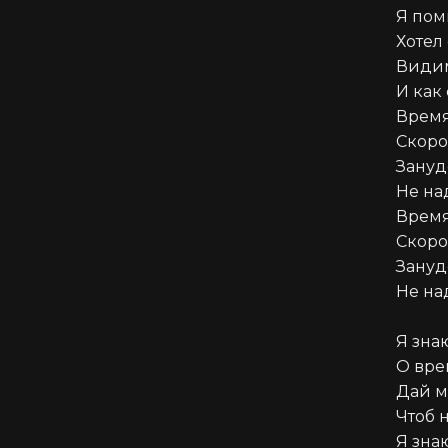
Я пом
Хотел 
Видим
И как 
Время
Скоро 
Зануд
Не на
Время
Скоро 
Зануд
Не на
Я зна
О вре
Дай м
Чтоб 
Я зна