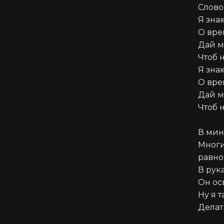
Слово
Я зна
О вре
Дай м
Чтоб 
Я зна
О вре
Дай м
Чтоб 
В мин
Многие
равно

В рук
Он ос
Ну я т
Делат