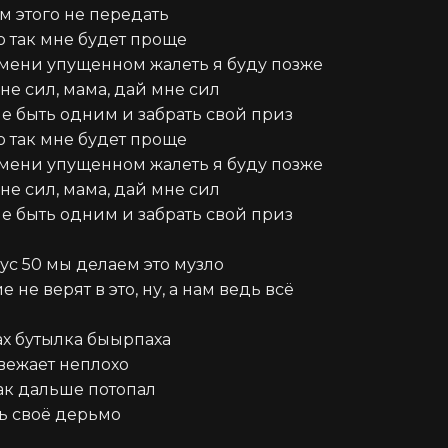
м этого не передать

ю так мне будет проще

мени упущенном жалеть я буду позже

не сил, мама, дай мне сил

не быть одним и забрать свой приз

ю так мне будет проще

мени упущенном жалеть я буду позже

не сил, мама, дай мне сил

не быть одним и забрать свой приз

ус 50 мы делаем это музло

 не верят в это, ну, а нам ведь всё 
ах бутылка быырпаха

вежает неплохо

ак дальше потопал

ь своё дерьмо
