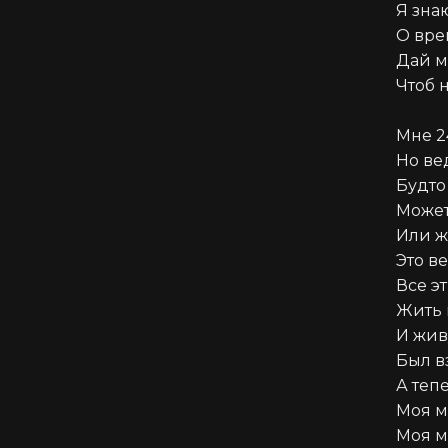
Я зна
О вре
Дай м
Чтоб 
Мне 24
Но вед
Будто 
Может
Или ж
Это ве
Все э
Жить в
И жив
Был вз
А тепе
Моя ме
Моя ме