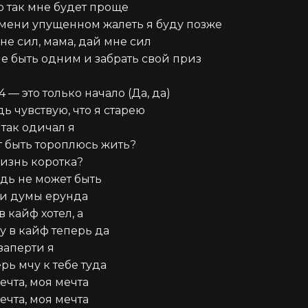
ю так мне будет проще

мени упущенном жалеть я буду позже

не сил, мама, дай мне сил

не быть одним и забрать свой приз

 — это только начало (Да, да)

ь чувствую, что я старею

так одичал я

 быть тороплюсь жить?

изнь коротка?

дь не может быть

ти думы ерунда

 кайф хотел, а

у в кайф теперь да

аперти я

рь мчу к тебе туда

чта, моя мечта

чта, моя мечта
