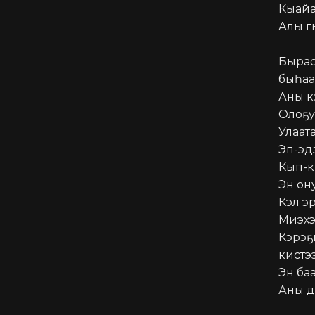
Кыайа
Алы г
Бырас
быһааб
Аны кэ
Олоҕу
Улаата
Эп-эд
Кып-к
Эн ону
Кэл эр
Миэхэ 
Кэрэҕ
кистэ
Эн баа
Аны дь