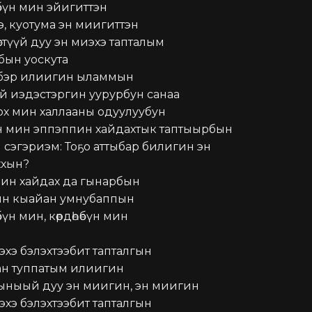
өбүн мин эйигиттэн

, куотума эн миигиттэн

стүүй дуу эн миэхэ тапталым

ын уоскута

эр илиигин ыламмын

й иэдэстэргин уурурбун санаа

ох мин халлааны одуулуубун

н мин эппэппин хайдахтык таптыырбын

 сэгэриэм: Тоҕо аттыбар билигин эн 
хын?

ин хайдах да гынарбын

н кыайан умнубаппын

бүн мин, көрдөһөбүн мин

хэ бэлэхтээбит тапталгын

н туппатым илиигин

ыныый дуу эн миигин, эн миигин

хэ бэлэхтээбит тапталгын
