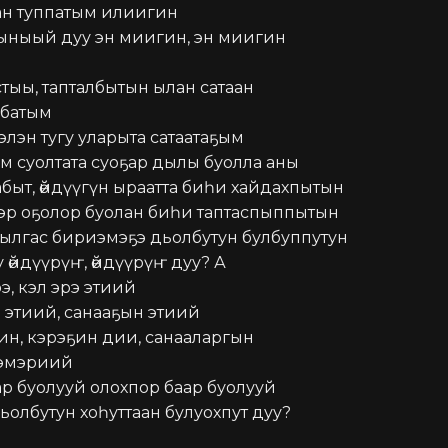
н туппатым илиигин

ыныый дуу эн миигин, эн миигин

тыы, тапталбытын ылан сатаан 
атым

лэн тугу уларыта сатаатаҕым

м суолтата суоҕар дылы буолла аны

быт, өйдүүгүн ыраатта биһи хайдахпытын

эр оҕолор буолан биһи таптаспыппытын

ылгас бириэмэҕэ дьолбутун булбуппутун

 өйдүүрүҥ, өйдүүрүҥ дуу? А

э, кэл эрэ этиий

этиий, санааҕын этиий

ин, кэрэҕин дии, санааларгын 
эмэриий

р буолууй олохпор баар буолууй

олбутун хоһуттаан булуохпут дуу?
