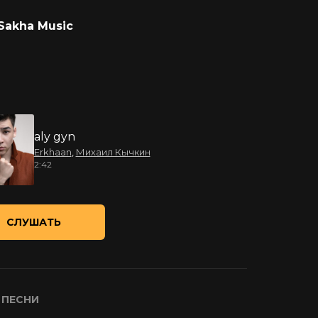
Sakha Music
aly gyn
Erkhaan
,
Михаил Кычкин
2:42
СЛУШАТЬ
 ПЕСНИ