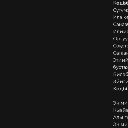
Көрдөһ
Сүтүмэ
Илэ кө
Санааб
Илииб
Оргуу
Соҕот
Сатаа
Этиий
буотах
Билэб
Эйиги
Көрдөһө
Эн миэ
Кыайа
Алы г
Эн миэ