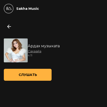
Sakha Music
Ардах музыката
Сахаайа
4:11
СЛУШАТЬ