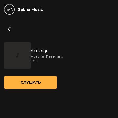
Sakha Music
Ахтылҕан
Наталья Пинигина
5:06
СЛУШАТЬ