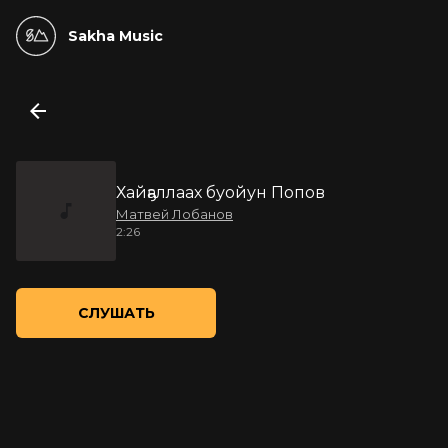
Sakha Music
Хайҕаллаах буойун Попов
Матвей Лобанов
2:26
СЛУШАТЬ