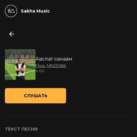
Sakha Music
Ааспат санаам
Flow
,
MNODKK
4:00
СЛУШАТЬ
ТЕКСТ ПЕСНИ