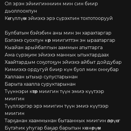
Ол эрэн эйиигинниин мин син биир 
дьоллоохпун

Көҥүллүөм эйиэхэ эрэ сүрэхпин тохтотоорууй

Булбатым бэйэбин аны мин эн харахтаргар

Бэлэмэ суохпун көр миигиттэн эн ыраатаргар

Кыайан арыйбаппын ааммын атыттарга

Ама сүрэҕим эйиэхэ маннык ытыктардаах

Хаайтардым соҕотоҕун эйиэхэ айбыт дойдубар

Кимиэхэ ордугуй биир күн буол мин оннубар

Халлаан ытыыр сулустарынан

Барыта хаалла суруктарынан

Түүннэри көтөөр миигин түүн эмиэ күүтээр 
миигин

Түүллэргэр эрэ миигин түүн эмиэ күүтээр 
миигин

Тарҕанан хааммынан бытааннык миигин өлөрүөҥ

Бүтэһик уһугар баҕар барытын көннөрүөм
