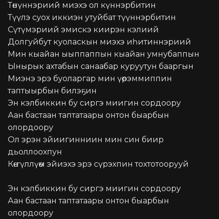
Төнүннэриий миэхэ ол күннэрбитин

Түүлэ суох иккиэн утуйбат түүннэрбитин

Сүтүмэриий эмискэ киирэн кэлиий

Долгуйбут куоласкын миэхэ иһитиннэриий

Мин кыайан ыыппаппын кыайан умнубаппын

Ынырык ахтабын санаабар куруутун бааргын

Миэнэ эрэ буоларгар мин үөрэммиппин 
таптыырбын билэҕин

Эн кэлбиккин бу сиргэ миигин сордоору

Аан бастаан таптатаары онтон быарбын 
олордоору

Ол эрэн эйиигинниин мин син биир 
дьоллоохпун

Көҥүллүөм эйиэхэ эрэ сүрэхпин тохтотоорууй

Эн кэлбиккин бу сиргэ миигин сордоору

Аан бастаан таптатаары онтон быарбын 
олордоору
