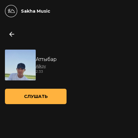
Sakha Music
Аттыбар
Alksy
2:33
СЛУШАТЬ