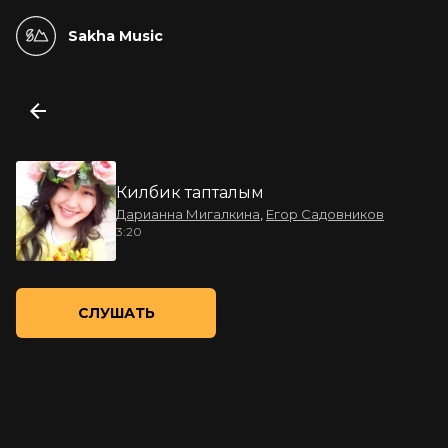
Sakha Music
Килбик тапталым
Дарианна Мигалкина
,
Егор Садовников
3:20
СЛУШАТЬ