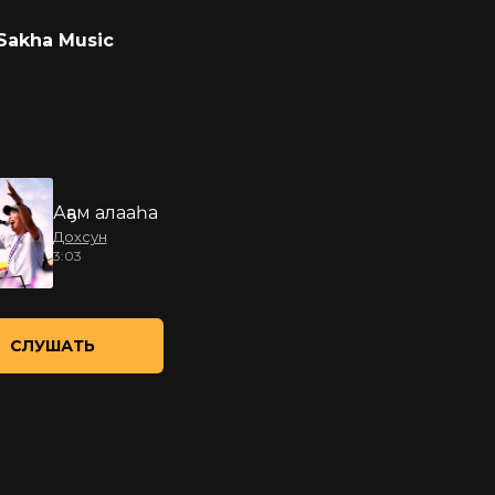
Sakha Music
Аҕам алааһа
Дохсун
3:03
СЛУШАТЬ