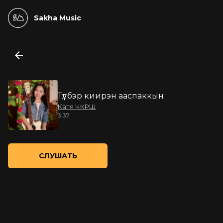
Sakha Music
Түүлбэр киирэн ааспаккын
Катя ЧКРШ
3:37
СЛУШАТЬ