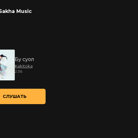
Sakha Music
Бу cуол
Kakitoka
2:36
СЛУШАТЬ