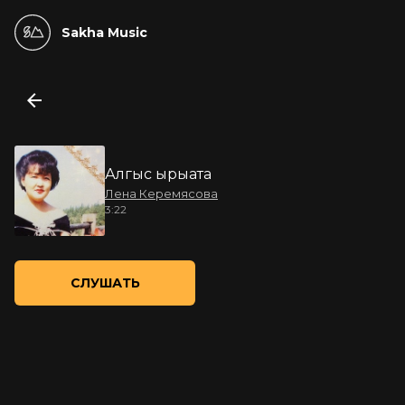
Sakha Music
Алгыс ырыата
Лена Керемясова
3:22
СЛУШАТЬ