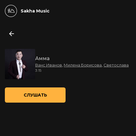
Sakha Music
Амма
Ванс Иванов
,
Милена Борисова
,
Светослава
3:15
СЛУШАТЬ