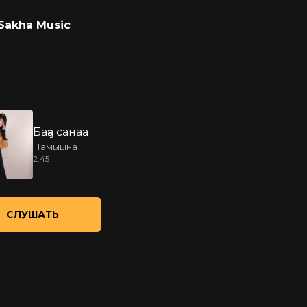
Sakha Music
Баҕа санаа
Намыына
2:45
СЛУШАТЬ