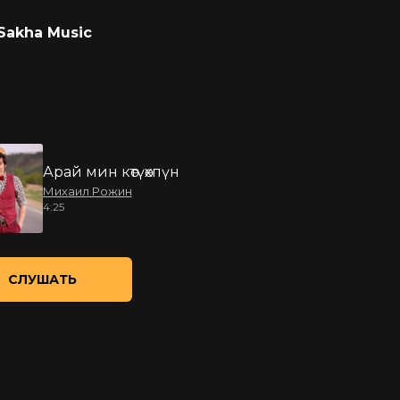
Sakha Music
Арай мин көтүөхпүн
Михаил Рожин
4:25
СЛУШАТЬ