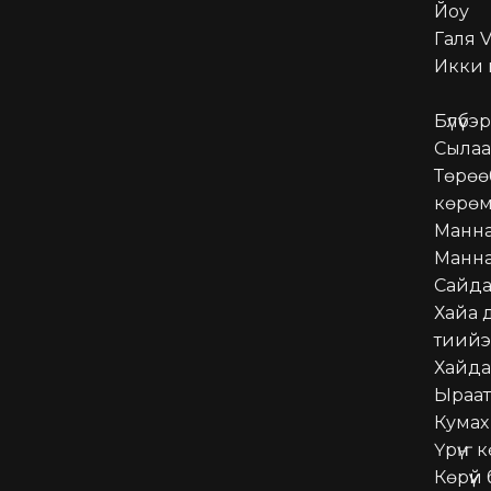
Йоу

Галя V
Икки н
Бүлүүб
Сылаа
Төрөөб
көрөм
Манна
Манна
Сайда-ү
Хайа 
тиийэ
Хайда
Ыраат
Кумах
Үрүҥ к
Көрүүй