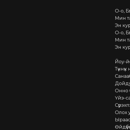
О-о, Бүлү
Мин та
Эн ку
О-о, Бүлү
Мин та
Эн ку
Йоу-й
Түннүк
Санааб
Дойду
Онно 
Үйэ-с
Сүрэхп
Олох у
Ыраас
Өйдүүб