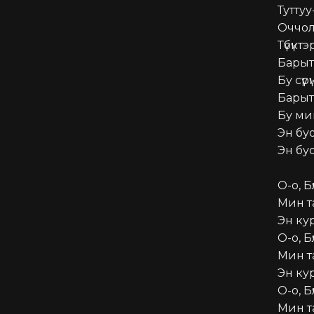
Туттуу
Оччол
Түбүкт
Барыта
Бу сүр
Барыта
Бу мин
Эн бу
Эн буо
О-о, Бүлү
Мин та
Эн ку
О-о, Бүлү
Мин та
Эн ку
О-о, Бүлү
Мин та