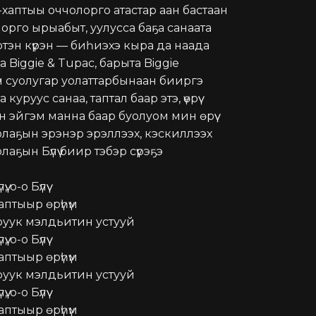
-хаптыы оччолорго атастар аан бастаан

орго ырыабыт, уулусса баҕа санаата

эртэн күрэн — биһиэхэ кыра да наада

 Biggie & Tupac, барыта Biggie

үн суолугар уолаттарбынаан бииргэ

 куруус санаа, таптал баар этэ, үөрүү

 эйгэм манна баар буолуом мин өрүү

олаҕын эрэнэр эрэллээх, кэскиллээх

лаҕын Бүлүү биир тэбэр сүрэҕэ

ү, о-о Бүлүү

птыыр өрүһүм

руук мэлдьитин устууй

ү, о-о Бүлүү

птыыр өрүһүм

руук мэлдьитин устууй

ү, о-о Бүлүү

птыыр өрүһүм
