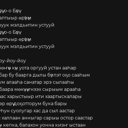
ү, о-о Бүлүү

птыыр өрүһүм

руук мэлдьитин устууй

ү, о-о Бүлүү

птыыр өрүһүм

руук мэлдьитин устууй

оу-йоу-йоу

 нөҥүө күн уота оргууй устан ааһар

ар бу баарга дылы бүппэт оҕо сааһым

м алааһа санатар эрэ сылааһы

баара мөкүчүҥнээх сырыым арааһа

аас харыстыыр ити хаартыскалары

эр өрүү доҕотторум бука бары

һун суолугар хас да сыл аастар

 халлаан анныгар сарыы остор саастар

үн кепка, балахон уонна киэҥ ыстаан
