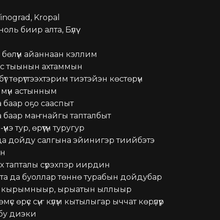
inograd, Kropal

оль биир алта, Бүлүү

эр бөлүүн айаннаан кэллим

с тыынын ахтаммын

үт төрүттээхтэрим тиэтэйэн көстөрүн 
мүн астынным

 баар оҕо сааспыт

 баар маҥнайгы тапталбыт

үнэ тур, өрүүтүн туругур

да дойду салгына эйинигэр тиийбэтэ 
н

х тапталы сүрэхпэр иирдин

та да буоллар төннө турабын дойдубар

 кырымныыр, ырыатын ыллыыр

өмүс өрүс сүҥ күлүм кытылыгар ыччат көрүлүүр

 бу диэки
